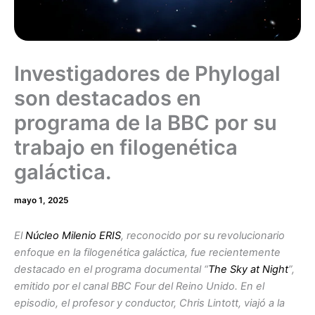
Investigadores de Phylogal
son destacados en
programa de la BBC por su
trabajo en filogenética
galáctica.
mayo 1, 2025
El
Núcleo Milenio ERIS
, reconocido por su revolucionario
enfoque en la filogenética galáctica, fue recientemente
destacado en el programa documental “
The Sky at Night
”,
emitido por el canal BBC Four del Reino Unido. En el
episodio, el profesor y conductor, Chris Lintott, viajó a la