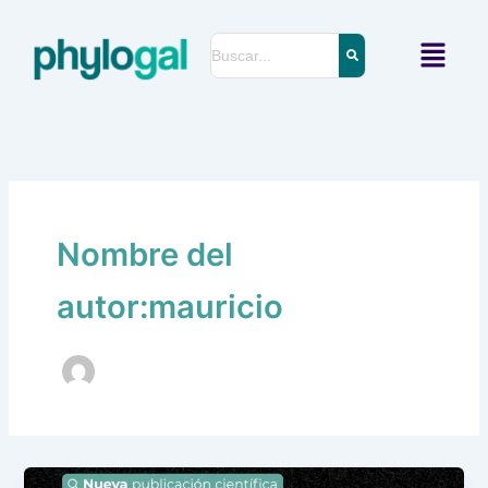
Ir
al
Menú
contenido
Nombre del
autor:mauricio